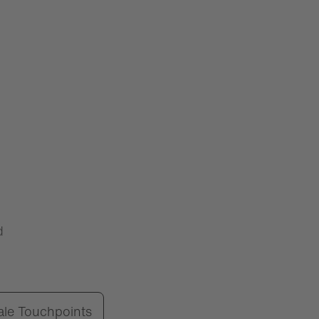
d
tale Touchpoints