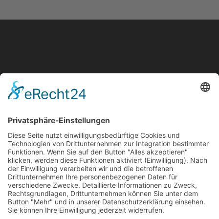
BERGWERK Strategie und Marke GmbH
Kupferberg ― Berlin
Dörnhofer Straße 3
95362 Kupferberg
Anklamer Straße 37
10115 Berlin
+49 (0) 9227 / 940 10 - 0
info