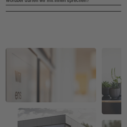
Worüber dürfen wir mit Ihnen sprechen?
Zugang zu Ihrer Marke. Wir schaffen die
durch gute Frage und gemeinsames
Grundlage für eine gute Wirkung. Wir
Verstehen. Damit aus Ideen Richtung wird
verstehen uns als Architekt, Planer und
– und Entscheidungen Hand und Fuß
Umsetzer – gemeinsam mit unseren
haben.
starken Netzwerkpartnern.