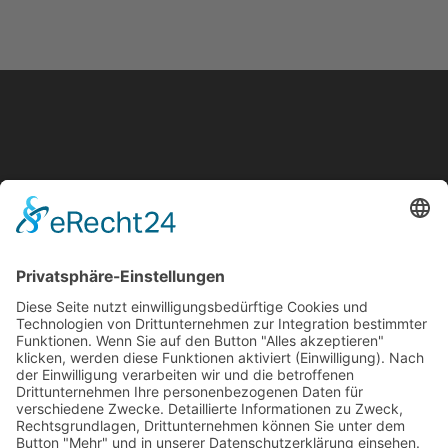
BERGWERK Strategie und Marke GmbH
Kupferberg ― Berlin
Dörnhofer Straße 3
95362 Kupferberg
Anklamer Straße 37
10115 Berlin
+49 (0) 9227 / 940 10 - 0
info