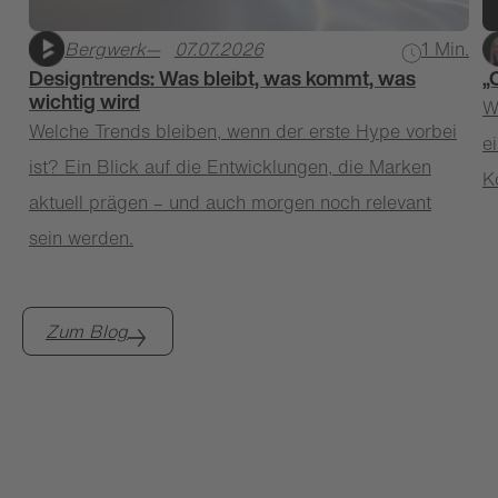
Bergwerk
—
07.07.2026
1 Min.
Designtrends: Was bleibt, was kommt, was
„
wichtig wird
W
Welche Trends bleiben, wenn der erste Hype vorbei
e
ist? Ein Blick auf die Entwicklungen, die Marken
K
aktuell prägen – und auch morgen noch relevant
sein werden.
Zum Blog