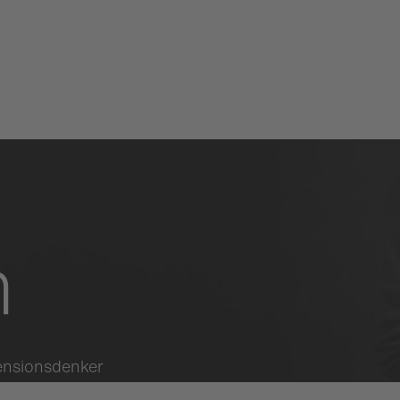
n
ensionsdenker